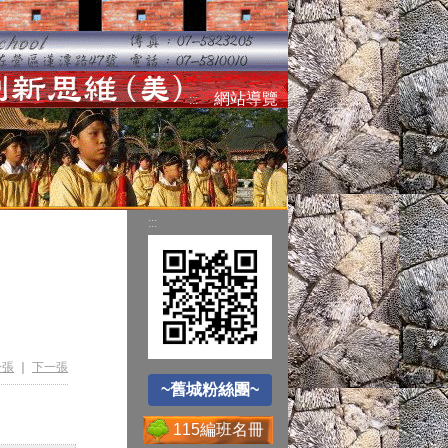
空氣品質監測站
網站導覽
:::
圓夢助學網
:::
~舊城粉絲團~
遊戲軟體分級制
Office365
一張
｜
下一張
~舊城粉絲團~
115編班名冊