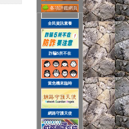
省水好習慣
各項評鑑網頁
全民資訊素養
網路守護天使
詐騙5所不在
校務系統
當危機來臨時
資訊服務入口
網路守護天使