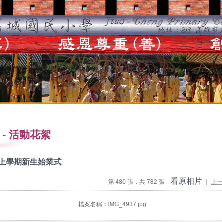
-
活動花絮
度上學期新生始業式
看原相片
第 480 張，共 782 張
｜
上
檔案名稱：IMG_4937.jpg