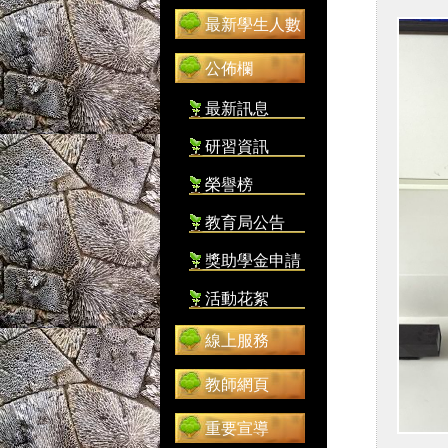
最新學生人數
公佈欄
最新訊息
研習資訊
榮譽榜
教育局公告
獎助學金申請
活動花絮
線上服務
教師網頁
重要宣導