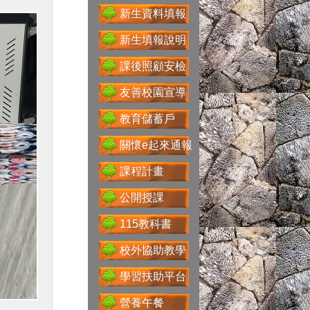
送子鳥資訊服務
新生資料填報
新生填報說明
課後照顧安檢
Google For
友善校園宣導
Education
教育儲蓄戶
關懷e起來通報
性別主流化專區
課程計畫
公開授課
115教科書
科技大觀園
校外協助教學
學習扶助平台
營養午餐