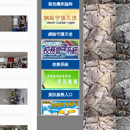
智慧財產權
當危機來臨時
節能減碳全民行動
網路守護天使
空氣品質監測站
校務系統
圓夢助學網
資訊服務入口
遊戲軟體分級制