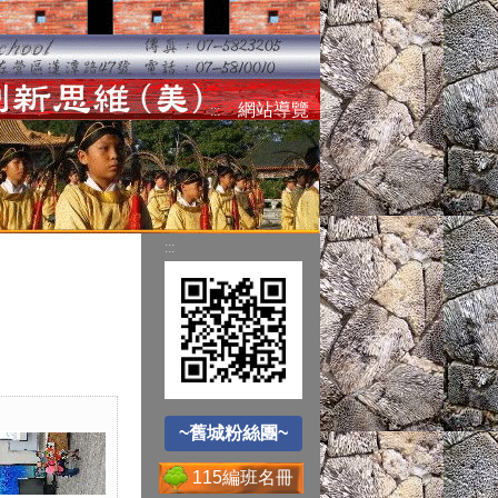
智慧財產權
網站導覽
:::
節能減碳全民行動
:::
~舊城粉絲團~
空氣品質監測站
圓夢助學網
~舊城粉絲團~
115編班名冊