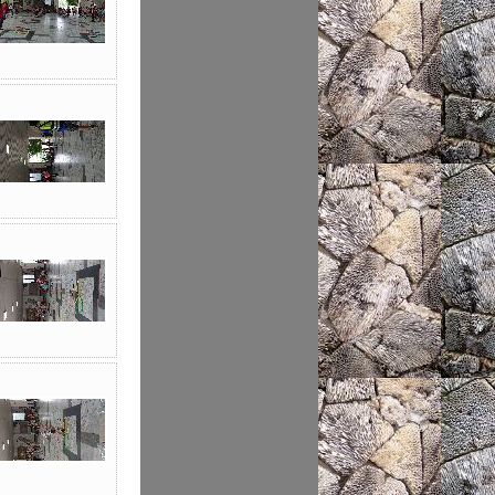
智慧財產權
Office365
節能減碳全民行動
送子鳥資訊服務
空氣品質監測站
Google For Education
圓夢助學網
性別主流化專區