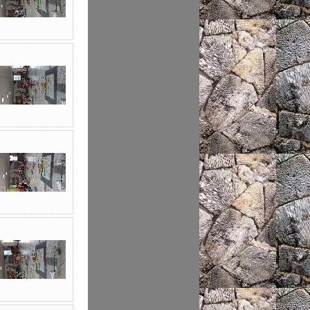
性別主流化專區
當危機來臨時
科技大觀園
網路守護天使
省水好習慣
校務系統
全民資訊素養
資訊服務入口
詐騙5所不在