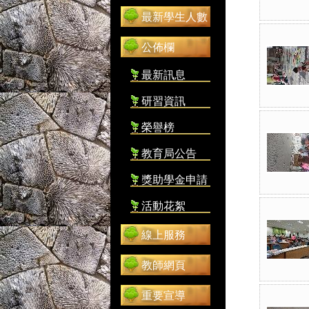
最新學生人數
公佈欄
最新訊息
研習資訊
榮譽榜
教育局公告
獎助學金申請
活動花絮
線上服務
教師網頁
重要宣導