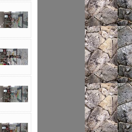
遊戲軟體分級制
科技大觀園
Office365
省水好習慣
送子鳥資訊服務
全民資訊素養
Google For
Education
詐騙5所不在