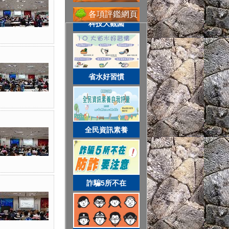
性別主流化專區
各項評鑑網頁
科技大觀園
網路守護天使
省水好習慣
校務系統
全民資訊素養
資訊服務入口
詐騙5所不在