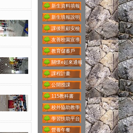
遊戲軟體分級制
新生資料填報
新生填報說明
課後照顧安檢
Office365
友善校園宣導
教育儲蓄戶
關懷e起來通報
送子鳥資訊服務
課程計畫
公開授課
Google For
115教科書
Education
校外協助教學
學習扶助平台
營養午餐