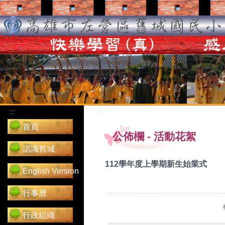
:::
:::
首頁
公佈欄
-
活動花絮
認識舊城
112學年度上學期新生始業式
English Version
行事曆
行政組織