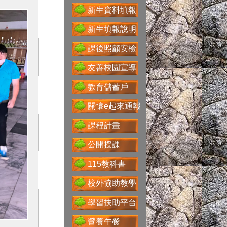
新生資料填報
新生填報說明
Google For
課後照顧安檢
Education
友善校園宣導
教育儲蓄戶
關懷e起來通報
性別主流化專區
課程計畫
公開授課
115教科書
科技大觀園
校外協助教學
學習扶助平台
省水好習慣
營養午餐