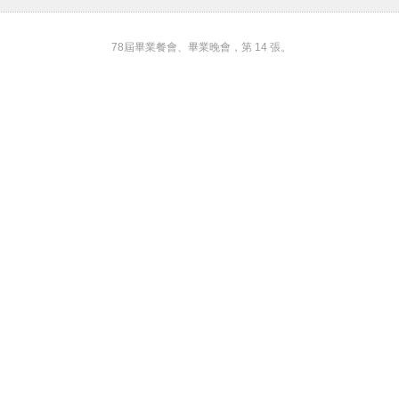
78屆畢業餐會、畢業晚會，第 14 張。