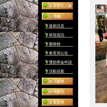
最新學生人數
公佈欄
最新訊息
研習資訊
榮譽榜
教育局公告
獎助學金申請
活動花絮
線上服務
教師網頁
重要宣導