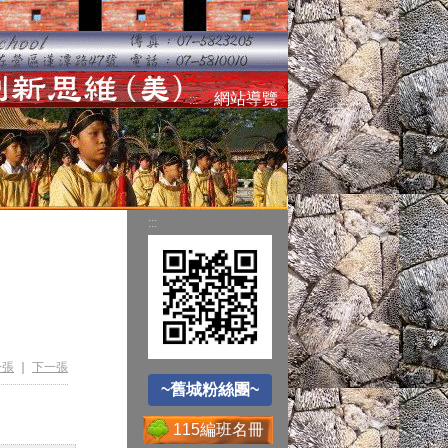
空氣品質監測站
網站導覽
:::
圓夢助學網
:::
遊戲軟體分級制
~舊城粉絲團~
Office365
一張
｜
下一張
~舊城粉絲團~
115編班名冊
送子鳥資訊服務