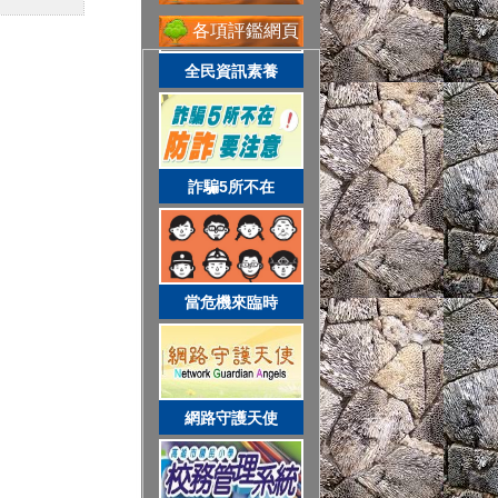
各項評鑑網頁
全民資訊素養
網路守護天使
詐騙5所不在
校務系統
當危機來臨時
資訊服務入口
網路守護天使