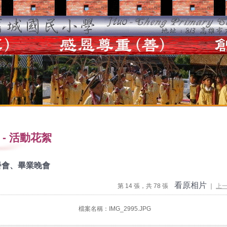
-
活動花絮
餐會、畢業晚會
看原相片
第 14 張，共 78 張
｜
上
檔案名稱：IMG_2995.JPG