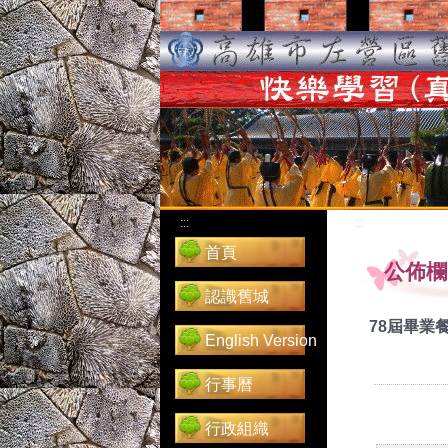
:::
:::
首頁
公佈欄
認識舊城
78屆畢業
English Version
行事曆
行政組織