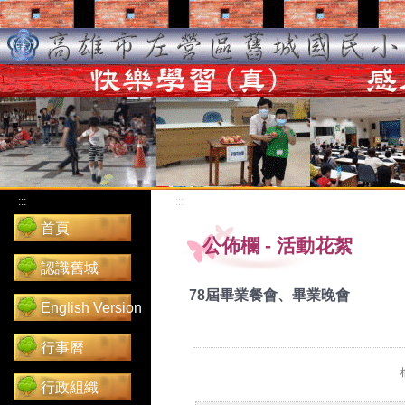
:::
:::
首頁
公佈欄
-
活動花絮
認識舊城
78屆畢業餐會、畢業晚會
English Version
行事曆
行政組織