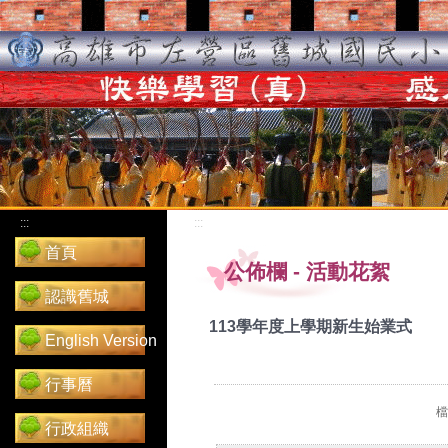
:::
:::
首頁
公佈欄
-
活動花絮
認識舊城
113學年度上學期新生始業式
English Version
行事曆
檔
行政組織