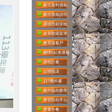
新生資料填報
新生填報說明
課後照顧安檢
Google For
Education
友善校園宣導
教育儲蓄戶
關懷e起來通報
性別主流化專區
課程計畫
公開授課
115教科書
科技大觀園
校外協助教學
學習扶助平台
省水好習慣
營養午餐