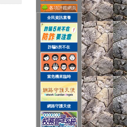
各項評鑑網頁
全民資訊素養
網路守護天使
詐騙5所不在
校務系統
當危機來臨時
資訊服務入口
網路守護天使