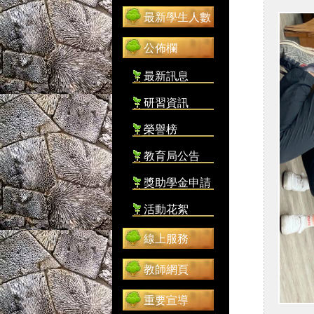
最新學生人數
公佈欄
最新訊息
研習資訊
榮譽榜
教育局公告
獎助學金申請
活動花絮
線上服務
教師網頁
重要宣導