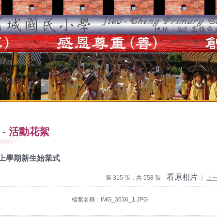
-
活動花絮
度上學期新生始業式
看原相片
第 315 張，共 558 張
｜
上
檔案名稱：IMG_3636_1.JPG