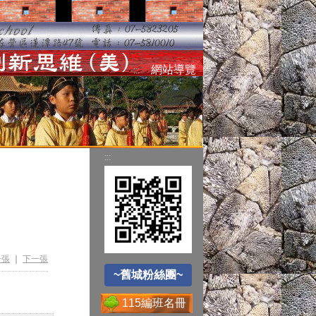
空氣品質監測站
網站導覽
:::
圓夢助學網
:::
遊戲軟體分級制
~舊城粉絲團~
Office365
一張
｜
下一張
~舊城粉絲團~
115編班名冊
送子鳥資訊服務