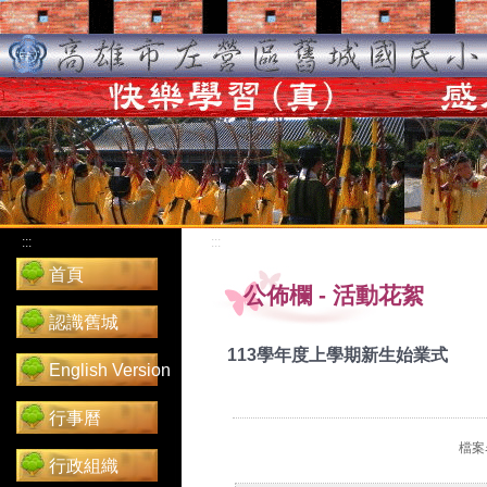
:::
:::
首頁
公佈欄
-
活動花絮
認識舊城
113學年度上學期新生始業式
English Version
行事曆
檔案名
行政組織