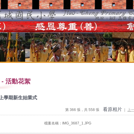
-
活動花絮
度上學期新生始業式
看原相片
第 366 張，共 558 張
｜
上
檔案名稱：IMG_3687_1.JPG