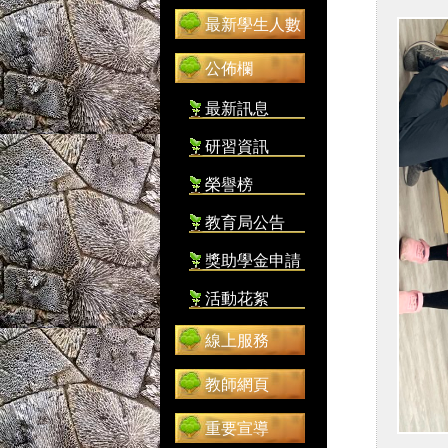
最新學生人數
公佈欄
最新訊息
研習資訊
榮譽榜
教育局公告
獎助學金申請
活動花絮
線上服務
教師網頁
重要宣導