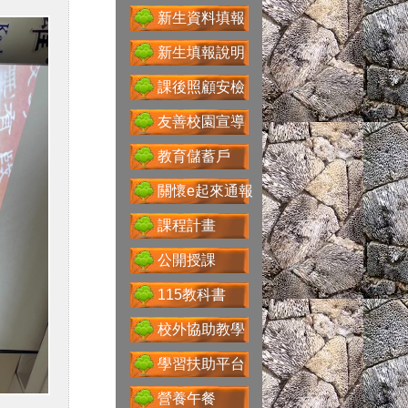
送子鳥資訊服務
新生資料填報
新生填報說明
課後照顧安檢
Google For
Education
友善校園宣導
教育儲蓄戶
關懷e起來通報
性別主流化專區
課程計畫
公開授課
115教科書
科技大觀園
校外協助教學
學習扶助平台
營養午餐
省水好習慣