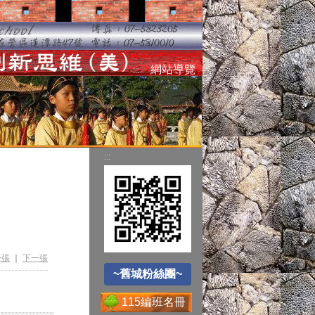
空氣品質監測站
網站導覽
:::
圓夢助學網
:::
遊戲軟體分級制
~舊城粉絲團~
Office365
一張
｜
下一張
~舊城粉絲團~
115編班名冊