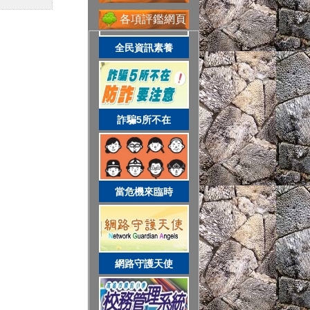
各項評鑑網頁
全民資訊素養
網路守護天使
詐騙5所不在
校務系統
當危機來臨時
資訊服務入口
網路守護天使