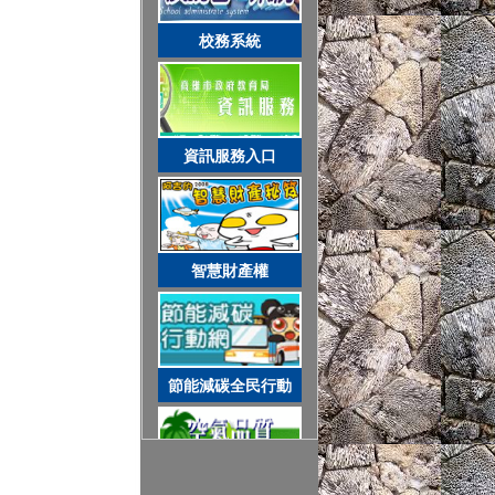
智慧財產權
校務系統
節能減碳全民行動
資訊服務入口
空氣品質監測站
智慧財產權
圓夢助學網
節能減碳全民行動
遊戲軟體分級制