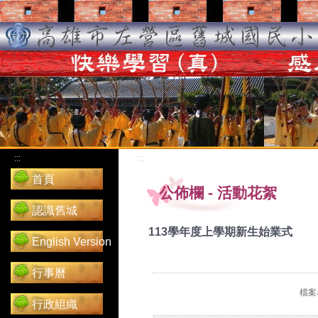
:::
:::
首頁
公佈欄
-
活動花絮
認識舊城
113學年度上學期新生始業式
English Version
行事曆
檔案名
行政組織