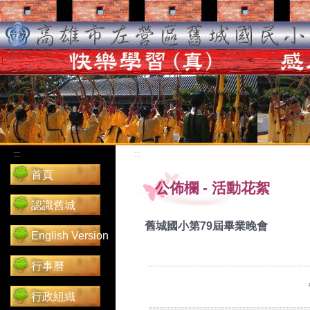
:::
:::
首頁
公佈欄
-
活動花絮
認識舊城
舊城國小第79屆畢業晚會
English Version
行事曆
行政組織