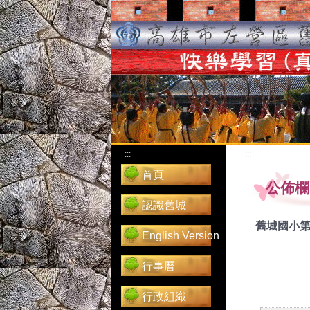
:::
:::
首頁
公佈欄
認識舊城
舊城國小第
English Version
行事曆
行政組織