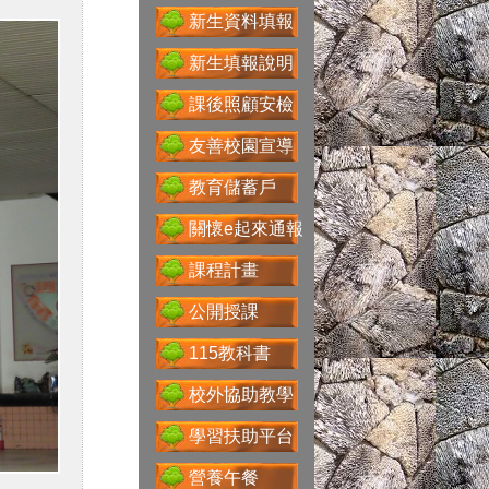
新生資料填報
新生填報說明
課後照顧安檢
Google For
Education
友善校園宣導
教育儲蓄戶
關懷e起來通報
性別主流化專區
課程計畫
公開授課
115教科書
科技大觀園
校外協助教學
學習扶助平台
營養午餐
省水好習慣