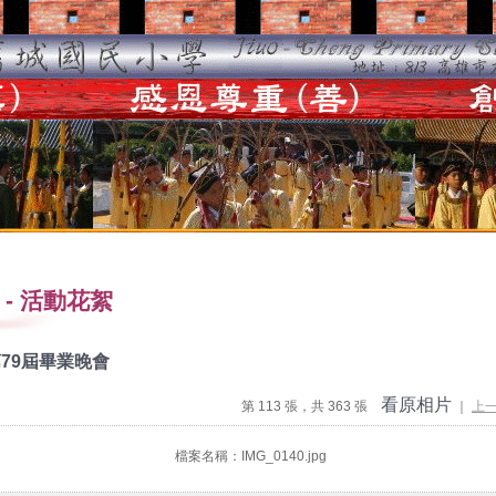
-
活動花絮
79屆畢業晚會
看原相片
第 113 張，共 363 張
｜
上
檔案名稱：IMG_0140.jpg