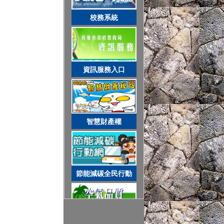
智慧財產權
校務系統
節能減碳全民行動
資訊服務入口
空氣品質監測站
智慧財產權
圓夢助學網
節能減碳全民行動
遊戲軟體分級制