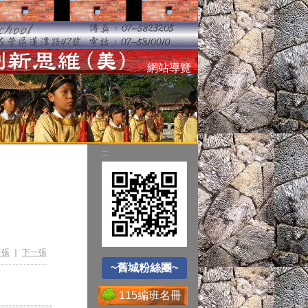
空氣品質監測站
網站導覽
:::
圓夢助學網
:::
遊戲軟體分級制
~舊城粉絲團~
Office365
一張
｜
下一張
~舊城粉絲團~
115編班名冊
送子鳥資訊服務