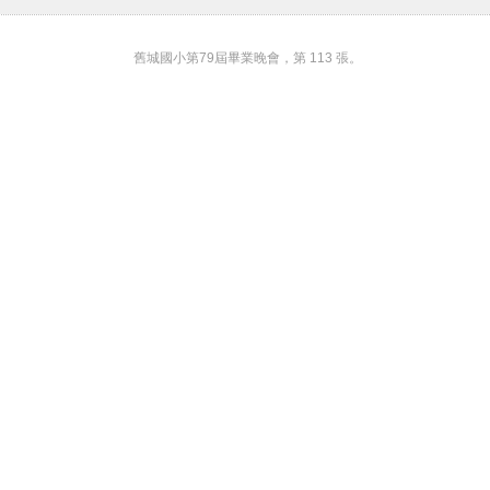
舊城國小第79屆畢業晚會，第 113 張。