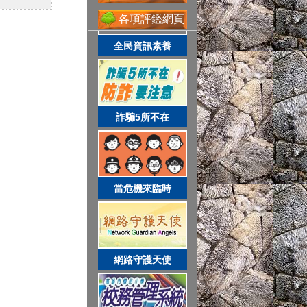
各項評鑑網頁
全民資訊素養
網路守護天使
詐騙5所不在
校務系統
當危機來臨時
資訊服務入口
網路守護天使