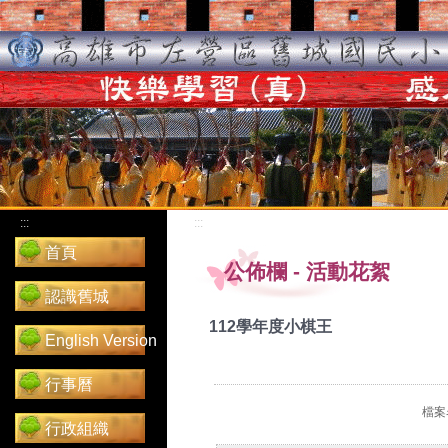
:::
:::
首頁
公佈欄
-
活動花絮
認識舊城
112學年度小棋王
English Version
行事曆
檔案名
行政組織