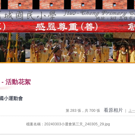
-
活動花絮
度國小運動會
看原相片
第 283 張，共 700 張
｜
上
檔案名稱：20240303小運會第三天_240305_29.jpg