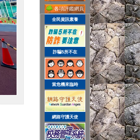
各項評鑑網頁
全民資訊素養
網路守護天使
詐騙5所不在
校務系統
當危機來臨時
資訊服務入口
網路守護天使