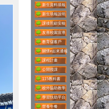
新生資料填報
新生填報說明
課後照顧安檢
Google For
Education
友善校園宣導
教育儲蓄戶
關懷e起來通報
性別主流化專區
課程計畫
公開授課
115教科書
科技大觀園
校外協助教學
學習扶助平台
省水好習慣
營養午餐