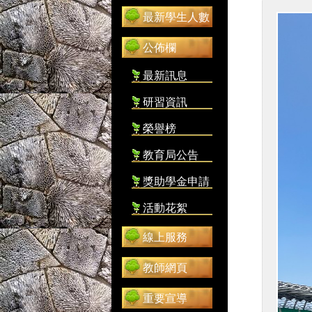
最新學生人數
公佈欄
最新訊息
研習資訊
榮譽榜
教育局公告
獎助學金申請
活動花絮
線上服務
教師網頁
重要宣導