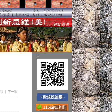
空氣品質監測站
網站導覽
:::
圓夢助學網
:::
遊戲軟體分級制
~舊城粉絲團~
Office365
一張
｜
下一張
~舊城粉絲團~
115編班名冊
送子鳥資訊服務