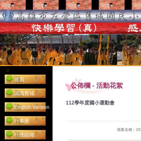
:::
:::
首頁
公佈欄
-
活動花絮
認識舊城
112學年度國小運動會
English Version
行事曆
檔案名稱：2024
行政組織