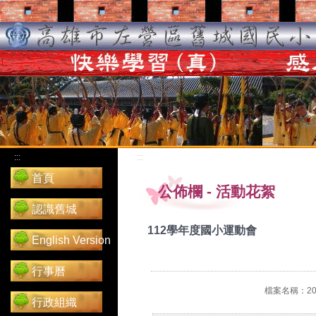
:::
:::
首頁
公佈欄
-
活動花絮
認識舊城
112學年度國小運動會
English Version
行事曆
檔案名稱：202
行政組織