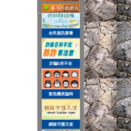
各項評鑑網頁
省水好習慣
全民資訊素養
網路守護天使
詐騙5所不在
校務系統
當危機來臨時
資訊服務入口