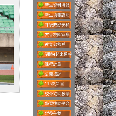
新生資料填報
送子鳥資訊服務
新生填報說明
課後照顧安檢
友善校園宣導
Google For
教育儲蓄戶
Education
關懷e起來通報
課程計畫
性別主流化專區
公開授課
115教科書
校外協助教學
科技大觀園
學習扶助平台
營養午餐