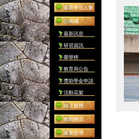
最新學生人數
公佈欄
最新訊息
研習資訊
榮譽榜
教育局公告
獎助學金申請
活動花絮
線上服務
教師網頁
重要宣導