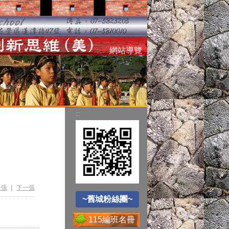
空氣品質監測站
網站導覽
:::
圓夢助學網
:::
~舊城粉絲團~
遊戲軟體分級制
一張
｜
下一張
Office365
~舊城粉絲團~
115編班名冊