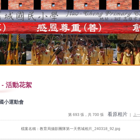
-
活動花絮
度國小運動會
看原相片
第 693 張，共 700 張
｜
上
檔案名稱：教育局攝影團隊第一天舊城相片_240318_92.jpg