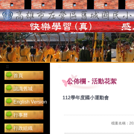
:::
:::
首頁
公佈欄
-
活動花絮
認識舊城
112學年度國小運動會
English Version
行事曆
檔案名稱：2024
行政組織