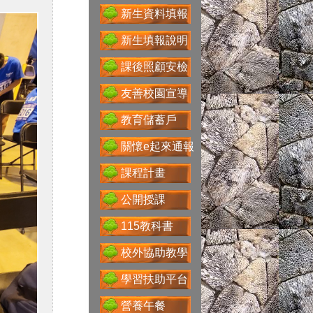
新生資料填報
新生填報說明
課後照顧安檢
Google For
Education
友善校園宣導
教育儲蓄戶
關懷e起來通報
性別主流化專區
課程計畫
公開授課
115教科書
科技大觀園
校外協助教學
學習扶助平台
省水好習慣
營養午餐