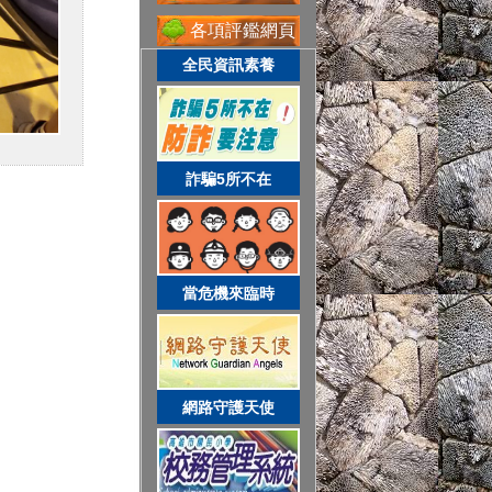
各項評鑑網頁
全民資訊素養
網路守護天使
詐騙5所不在
校務系統
當危機來臨時
資訊服務入口
網路守護天使