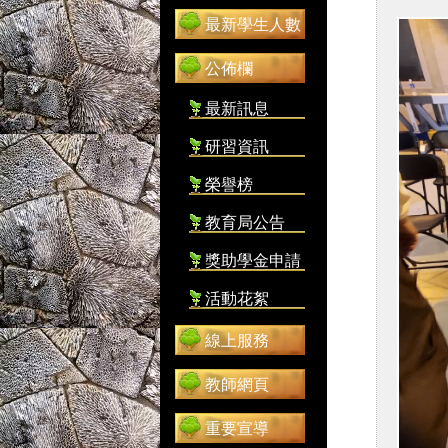
最新學生人數
公佈欄
最新訊息
研習資訊
榮譽榜
教育局公告
獎助學金申請
活動花絮
線上服務
教師網頁
重要宣導