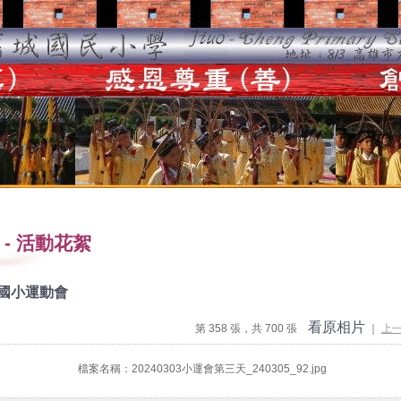
-
活動花絮
度國小運動會
看原相片
第 358 張，共 700 張
｜
上
檔案名稱：20240303小運會第三天_240305_92.jpg