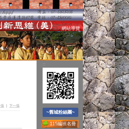
空氣品質監測站
網站導覽
:::
圓夢助學網
:::
遊戲軟體分級制
~舊城粉絲團~
Office365
一張
｜
下一張
~舊城粉絲團~
115編班名冊
送子鳥資訊服務