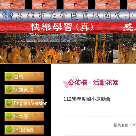
:::
:::
首頁
公佈欄
-
活動花絮
認識舊城
112學年度國小運動會
English Version
行事曆
檔案名稱：202
行政組織