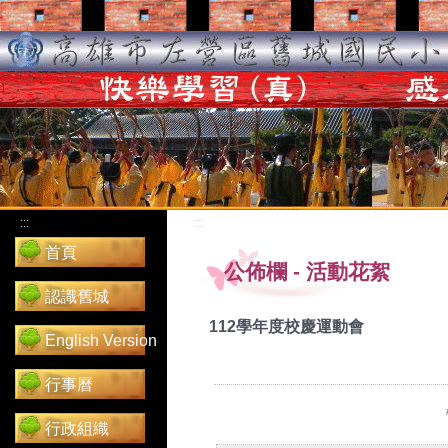
:::
:::
首頁
公佈欄
-
活動花絮
認識舊城
112學年度校慶運動會
English Version
行事曆
行政組織