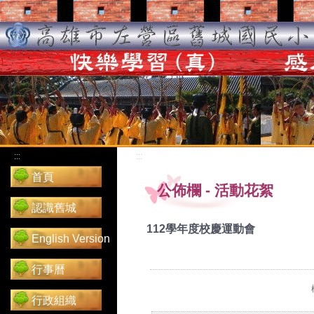
:::
:::
首頁
公佈欄
-
活動花絮
認識舊城
112學年度校慶運動會
English Version
行事曆
行政組織