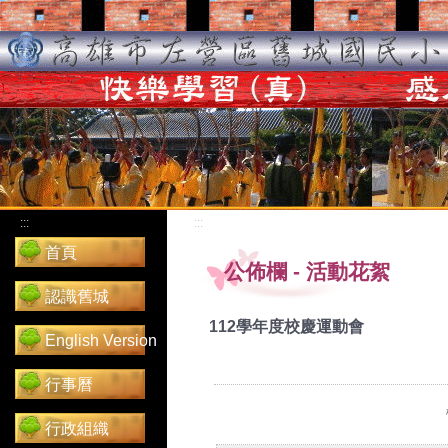
:::
:::
首頁
公佈欄
-
活動花絮
認識舊城
112學年度校慶運動會
English Version
行事曆
行政組織