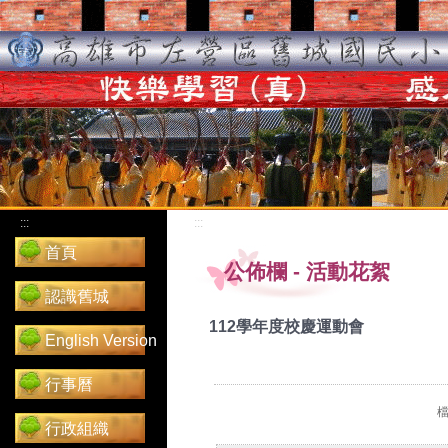
:::
:::
首頁
公佈欄
-
活動花絮
認識舊城
112學年度校慶運動會
English Version
行事曆
檔
行政組織