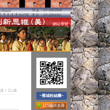
空氣品質監測站
網站導覽
:::
圓夢助學網
:::
~舊城粉絲團~
遊戲軟體分級制
一張
｜
下一張
~舊城粉絲團~
Office365
115編班名冊