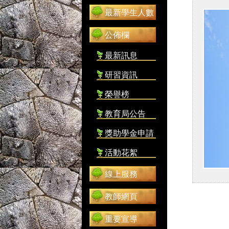
最新學生人數
公佈欄
最新訊息
研習資訊
榮譽榜
教育局公告
獎助學金申請
活動花絮
線上服務
教師網頁
重要宣導