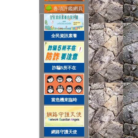
各項評鑑網頁
省水好習慣
全民資訊素養
網路守護天使
詐騙5所不在
校務系統
當危機來臨時
資訊服務入口