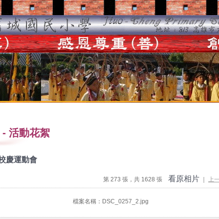
-
活動花絮
度校慶運動會
看原相片
第 273 張，共 1628 張
｜
上
檔案名稱：DSC_0257_2.jpg