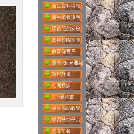
新生資料填報
送子鳥資訊服務
新生填報說明
課後照顧安檢
友善校園宣導
Google For
教育儲蓄戶
Education
關懷e起來通報
課程計畫
性別主流化專區
公開授課
115教科書
校外協助教學
科技大觀園
學習扶助平台
營養午餐