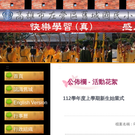
:::
:::
首頁
公佈欄
-
活動花絮
認識舊城
112學年度上學期新生始業式
English Version
行事曆
檔案名稱：P_2
行政組織