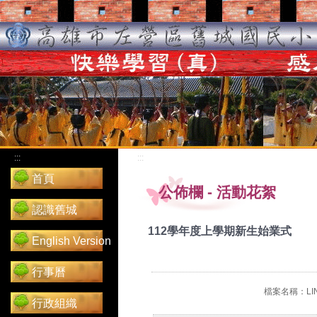
:::
:::
首頁
公佈欄
-
活動花絮
認識舊城
112學年度上學期新生始業式
English Version
行事曆
檔案名稱：LINE
行政組織