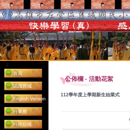
:::
:::
首頁
公佈欄
-
活動花絮
認識舊城
112學年度上學期新生始業式
English Version
行事曆
行政組織