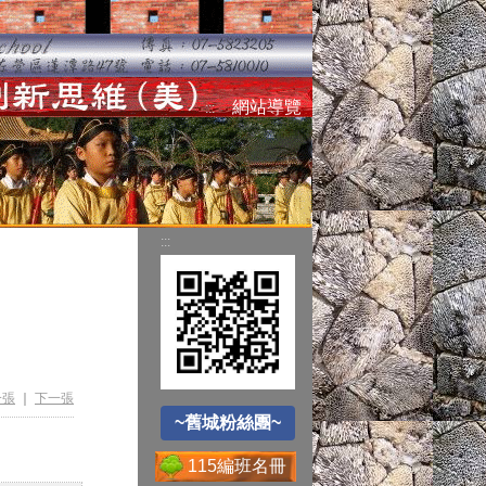
空氣品質監測站
網站導覽
:::
圓夢助學網
:::
~舊城粉絲團~
遊戲軟體分級制
一張
｜
下一張
~舊城粉絲團~
Office365
115編班名冊