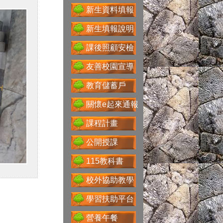
新生資料填報
新生填報說明
送子鳥資訊服務
課後照顧安檢
友善校園宣導
Google For
教育儲蓄戶
Education
關懷e起來通報
課程計畫
公開授課
性別主流化專區
115教科書
校外協助教學
學習扶助平台
科技大觀園
營養午餐