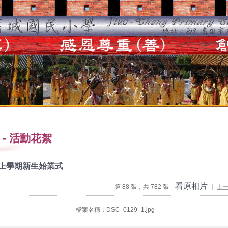
-
活動花絮
度上學期新生始業式
看原相片
第 88 張，共 782 張
｜
上
檔案名稱：DSC_0129_1.jpg