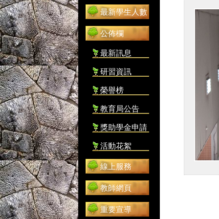
最新學生人數
公佈欄
最新訊息
研習資訊
榮譽榜
教育局公告
獎助學金申請
活動花絮
線上服務
教師網頁
重要宣導