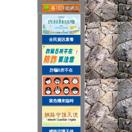
各項評鑑網頁
省水好習慣
網路守護天使
全民資訊素養
校務系統
詐騙5所不在
資訊服務入口
當危機來臨時