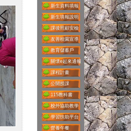
新生資料填報
新生填報說明
課後照顧安檢
Google For
Education
友善校園宣導
教育儲蓄戶
關懷e起來通報
性別主流化專區
課程計畫
公開授課
115教科書
科技大觀園
校外協助教學
學習扶助平台
省水好習慣
營養午餐