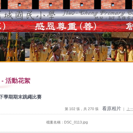
-
活動花絮
度下學期期末跳繩比賽
看原相片
第 102 張，共 270 張
｜
上
檔案名稱：DSC_0113.jpg