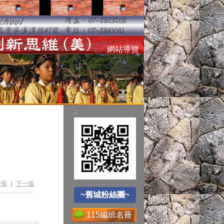
空氣品質監測站
網站導覽
:::
圓夢助學網
:::
遊戲軟體分級制
~舊城粉絲團~
Office365
一張
｜
下一張
~舊城粉絲團~
115編班名冊
送子鳥資訊服務