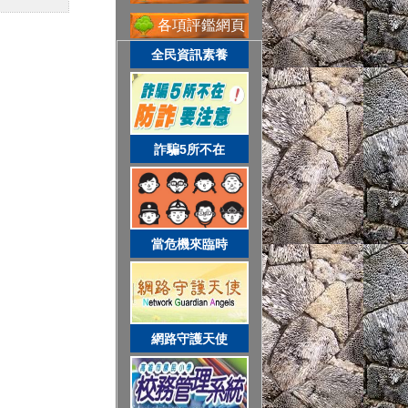
各項評鑑網頁
全民資訊素養
網路守護天使
詐騙5所不在
校務系統
當危機來臨時
資訊服務入口
網路守護天使