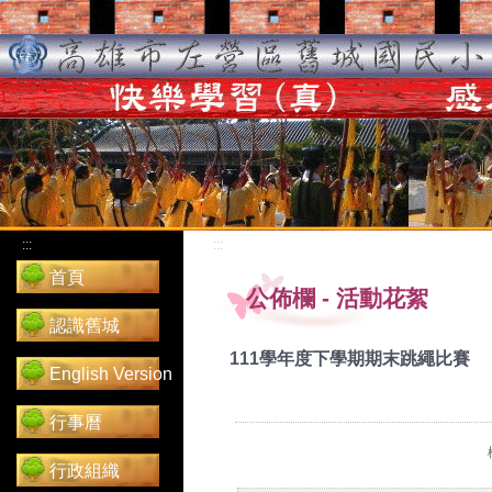
:::
:::
首頁
公佈欄
-
活動花絮
認識舊城
111學年度下學期期末跳繩比賽
English Version
行事曆
行政組織