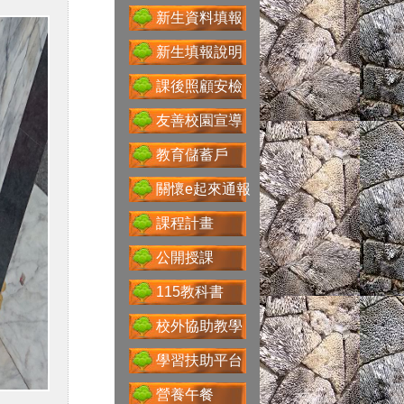
新生資料填報
送子鳥資訊服務
新生填報說明
課後照顧安檢
Google For
友善校園宣導
Education
教育儲蓄戶
關懷e起來通報
課程計畫
性別主流化專區
公開授課
115教科書
科技大觀園
校外協助教學
學習扶助平台
營養午餐