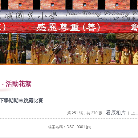
-
活動花絮
度下學期期末跳繩比賽
看原相片
第 251 張，共 270 張
｜
上
檔案名稱：DSC_0301.jpg