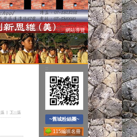
空氣品質監測站
網站導覽
:::
圓夢助學網
:::
~舊城粉絲團~
遊戲軟體分級制
Office365
一張
｜
下一張
~舊城粉絲團~
115編班名冊