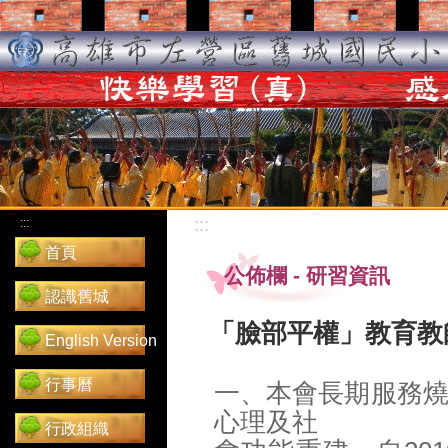
:::
:::
首頁
公佈欄
-
研習資訊
認識舊城
「臉部平權」教育教
English Version
行事曆
一、本會長期服務
心理及社
行政組織