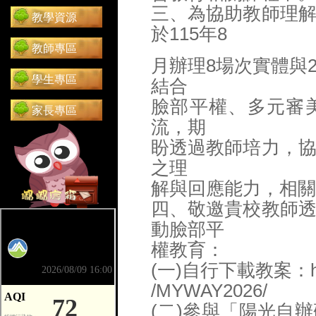
三、為協助教師理
教學資源
於115年8
教師專區
月辦理8場次實體與
學生專區
結合
臉部平權、多元審
家長專區
流，期
盼透過教師培力，
之理
解與回應能力，相關
四、敬邀貴校教師
前往 嘟嘟信箱（在新分頁開啟）
動臉部平
權教育：
(一)自行下載教案：https:/
/MYWAY2026/
(二)參與「陽光自