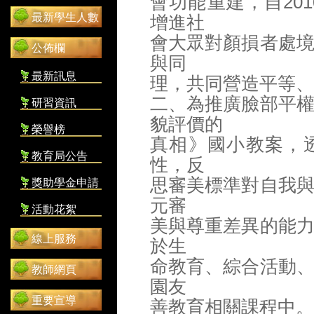
會功能重建，自20
最新學生人數
增進社
會大眾對顏損者處
公佈欄
與同
最新訊息
理，共同營造平等、
二、為推廣臉部平
研習資訊
貌評價的
榮譽榜
真相》國小教案，
教育局公告
性，反
思審美標準對自我
獎助學金申請
元審
活動花絮
美與尊重差異的能
線上服務
於生
命教育、綜合活動
教師網頁
園友
重要宣導
善教育相關課程中。