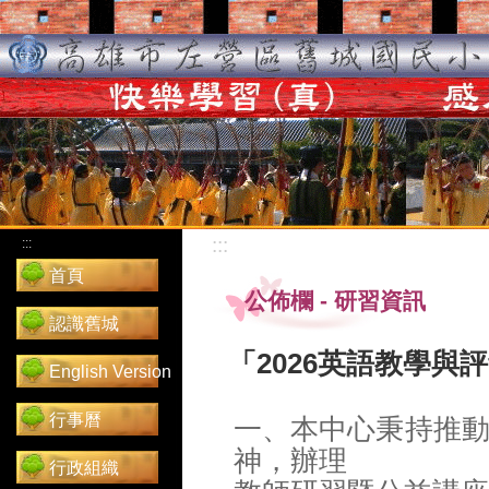
:::
:::
首頁
公佈欄
-
研習資訊
認識舊城
「2026英語教學與
English Version
行事曆
一、本中心秉持推
神，辦理
行政組織