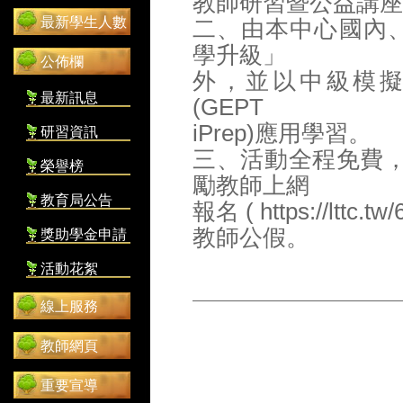
教師研習暨公益講座
最新學生人數
二、由本中心國內、
學升級」
公佈欄
外，並以中級模擬
最新訊息
(GEPT
iPrep)應用學習。
研習資訊
三、活動全程免費
榮譽榜
勵教師上網
教育局公告
報名 ( https://ltt
教師公假。
獎助學金申請
活動花絮
線上服務
教師網頁
重要宣導