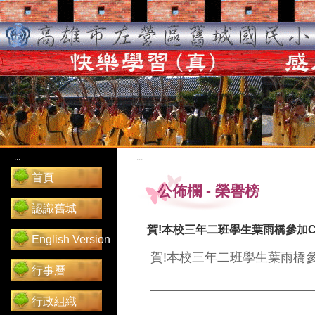
:::
:::
首頁
公佈欄
-
榮譽榜
認識舊城
賀!本校三年二班學生葉雨橋參加Coo
English Version
賀!本校三年二班學生葉雨橋參加C
行事曆
行政組織