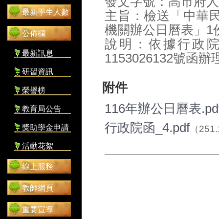
發文字號：高市府人考字
最新學生人數
主旨：檢送「中華民國
機關辦公日曆表」1
公佈欄
說明：依據行政院
最新訊息
1153026132號
研習資訊
附件
榮譽榜
116年辦公日曆表.pd
教育局公告
行政院函_4.pdf
獎助學金申請
（251.
活動花絮
線上服務
教師網頁
重要宣導