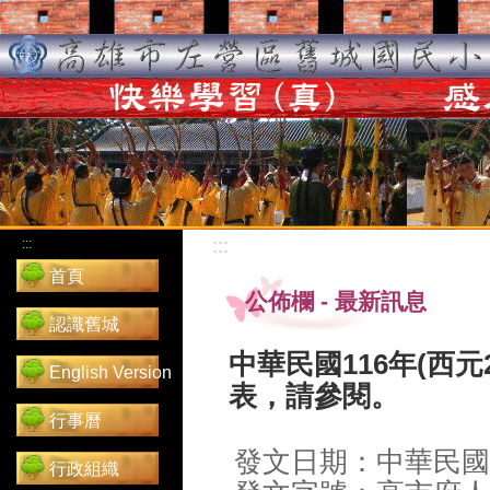
:::
:::
首頁
公佈欄
-
最新訊息
認識舊城
中華民國116年(西元
English Version
表，請參閱。
行事曆
發文日期：中華民國1
行政組織